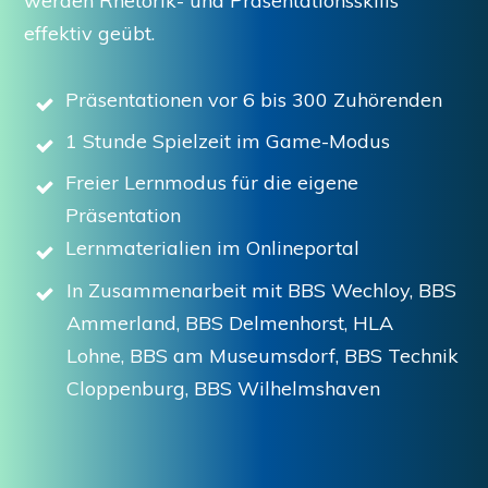
werden Rhetorik- und Präsentationsskills
effektiv geübt.
Präsentationen vor 6 bis 300 Zuhörenden
1 Stunde Spielzeit im Game-Modus
Freier Lernmodus für die eigene
Präsentation
Lernmaterialien im Onlineportal
In Zusammenarbeit mit BBS Wechloy, BBS
Ammerland,
BBS Delmenhorst,
HLA
Lohne,
BBS am Museumsdorf,
BBS Technik
Cloppenburg,
BBS Wilhelmshaven