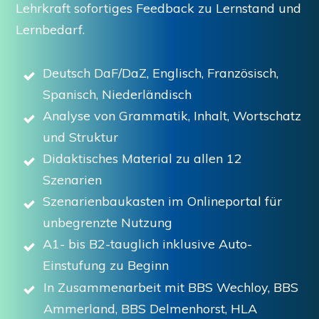
Lehrkraft sofortiges Feedback zu Lernstand und
Lernbedarf.
Deutsch DaF/DaZ, Englisch, Französisch,
Spanisch, Niederländisch
Analyse von Grammatik, Inhalt, Wortschatz
und Struktur
Didaktisches Material zu allen 12
Szenarien
Szenarienbaukasten im Onlineportal für
unbegrenzte Nutzung
A1- bis B2-tauglich inklusive Auto-
Einstufung zu Beginn
In Zusammenarbeit mit BBS Wechloy, BBS
Ammerland,
BBS Delmenhorst,
HLA