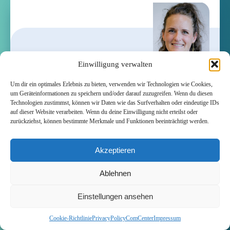
Einwilligung verwalten
Um dir ein optimales Erlebnis zu bieten, verwenden wir Technologien wie Cookies,
um Geräteinformationen zu speichern und/oder darauf zuzugreifen. Wenn du diesen
Judith Jung
Technologien zustimmst, können wir Daten wie das Surfverhalten oder eindeutige IDs
auf dieser Website verarbeiten. Wenn du deine Einwilligung nicht erteilst oder
Projektleiterin und Learning Designerin
zurückziehst, können bestimmte Merkmale und Funktionen beeinträchtigt werden.
Judith steuert die didaktische Ausrichtung
Akzeptieren
des Projekts. Sie entwickelt Lernkonzepte,
begleitet die Umsetzung im Unterricht und
Ablehnen
sorgt dafür, dass die Anwendungen sinnvoll
Einstellungen ansehen
in schulische Abläufe passen.
Cookie-Richtlinie
PrivacyPolicyComCenter
Impressum