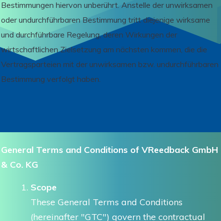
Bestimmungen hiervon unberührt. Anstelle der unwirksamen
oder undurchführbaren Bestimmung tritt diejenige wirksame
und durchführbare Regelung, deren Wirkungen der
wirtschaftlichen Zielsetzung am nächsten kommen, die die
Vertragsparteien mit der unwirksamen bzw. undurchführbaren
Bestimmung verfolgt haben.
General Terms and Conditions of VReedback GmbH
& Co. KG
Scope
These General Terms and Conditions
(hereinafter "GTC") govern the contractual