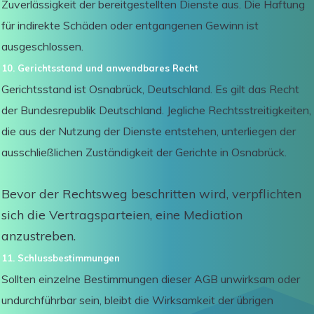
Zuverlässigkeit der bereitgestellten Dienste aus. Die Haftung
für indirekte Schäden oder entgangenen Gewinn ist
ausgeschlossen.
10. Gerichtsstand und anwendbares Recht
Gerichtsstand ist Osnabrück, Deutschland. Es gilt das Recht
der Bundesrepublik Deutschland. Jegliche Rechtsstreitigkeiten,
die aus der Nutzung der Dienste entstehen, unterliegen der
ausschließlichen Zuständigkeit der Gerichte in Osnabrück.
Bevor der Rechtsweg beschritten wird, verpflichten
sich die Vertragsparteien, eine Mediation
anzustreben.
11. Schlussbestimmungen
Sollten einzelne Bestimmungen dieser AGB unwirksam oder
undurchführbar sein, bleibt die Wirksamkeit der übrigen