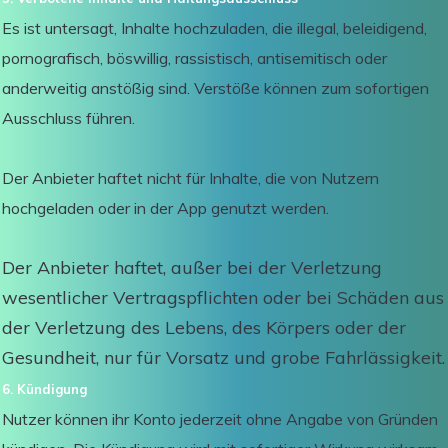
Es ist untersagt, Inhalte hochzuladen, die illegal, beleidigend,
pornografisch, böswillig, rassistisch, antisemitisch oder
anderweitig anstößig sind. Verstöße können zum sofortigen
Ausschluss führen.
Der Anbieter haftet nicht für Inhalte, die von Nutzern
hochgeladen oder in der App genutzt werden.
Der Anbieter haftet, außer bei der Verletzung
wesentlicher Vertragspflichten oder bei Schäden aus
der Verletzung des Lebens, des Körpers oder der
Gesundheit, nur für Vorsatz und grobe Fahrlässigkeit.
6. Kündigung
Nutzer können ihr Konto jederzeit ohne Angabe von Gründen