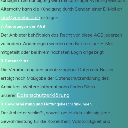
kündigen. Die Kündigung wird mit sofortiger Wirkung wirksam.
Alternativ kann die Kündigung durch Senden einer E-Mail an
info@vreedback.de
erfolgen.
7. Änderungen der AGB
Der Anbieter behält sich das Recht vor, diese AGB jederzeit
zu ändern. Änderungen werden den Nutzern per E-Mail
mitgeteilt oder bei ihrem nächsten Login angezeigt.
8. Datenschutz
Die Verarbeitung personenbezogener Daten der Nutzer
erfolgt nach Maßgabe der Datenschutzerklärung des
Anbieters. Weitere Informationen finden Sie in
Datenschutzerklärung
unserer
.
9. Gewährleistung und Haftungsbeschränkungen
Der Anbieter schließt, soweit gesetzlich zulässig, jede
Gewährleistung für die Korrektheit, Vollständigkeit und