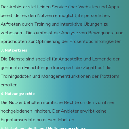
Der Anbieter stellt einen Service über Websites und Apps
bereit, der es den Nutzern ermöglicht, ihr persönliches
Auftreten durch Training und interaktive Übungen zu
verbessern. Dies umfasst die Analyse von Bewegungs- und
Sprachdaten zur Optimierung der Präsentationsfähigkeiten.
3. Nutzerkreis
Die Dienste sind speziell für Angestellte und Lernende der
genannten Einrichtungen konzipiert, die Zugriff auf die
Trainingsdaten und Managementfunktionen der Plattform
erhalten.
4. Nutzungsrechte
Die Nutzer behalten sämtliche Rechte an den von ihnen
hochgeladenen Inhalten. Der Anbieter erwirbt keine
Eigentumsrechte an diesen Inhalten.
5. Verbotene Inhalte und Haftungsausschluss