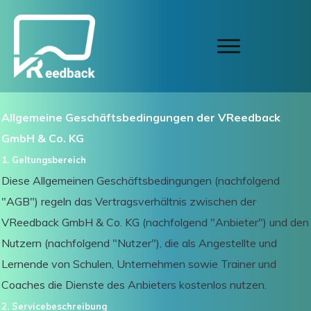
Allgemeine Geschäftsbedingungen der VReedback
GmbH & Co. KG
1. Geltungsbereich
Diese Allgemeinen Geschäftsbedingungen (nachfolgend
"AGB") regeln das Vertragsverhältnis zwischen der
VReedback GmbH & Co. KG (nachfolgend "Anbieter") und den
Nutzern (nachfolgend "Nutzer"), die als Angestellte und
Lernende von Schulen, Unternehmen sowie Trainer und
Coaches die Dienste des Anbieters kostenlos nutzen.
2. Servicebeschreibung